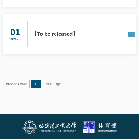
01
【To be released】
2026-03
Previous Page
1
Next Page